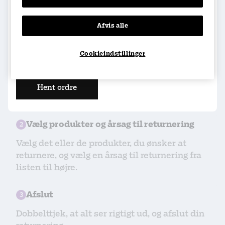
E-mail
Afvis alle
Ordrenummer
Cookieindstillinger
Hent ordre
Vælg produkter og årsag til returnering
2
Vælg det eller de produkter, du ønsker at
returnere, og vælg en årsag til returnering fra
listen til højre.
Afslut
3
Dobbelttjek, at alt ser rigtigt ud, og afslut din