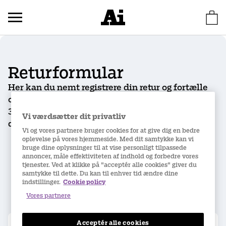
Returformular
Her kan du nemt registrere din retur og fortælle
os, hvorfor du ønsker at returnere varen. Du har
30 dages fortrydelsesret på dit køb, regnet fra
Vi værdsætter dit privatliv
dagen efter at du modtog produktet.
Vi og vores partnere bruger cookies for at give dig en bedre
oplevelse på vores hjemmeside. Med dit samtykke kan vi
Hent ordre
1
bruge dine oplysninger til at vise personligt tilpassede
annoncer, måle effektiviteten af indhold og forbedre vores
Indtast din e-mailadresse og dit
tjenester. Ved at klikke på "acceptér alle cookies" giver du
ordrenummer for at finde din ordre. Derefter
samtykke til dette. Du kan til enhver tid ændre dine
indstillinger.
Cookie policy
kan du registrere din retur. Du finder disse
Vores partnere
oplysninger i din ordrebekræftelse.
Acceptér alle cookies