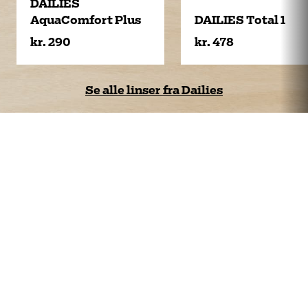
DAILIES
AquaComfort Plus
DAILIES Total 1
kr. 290
kr. 478
Se alle linser fra Dailies