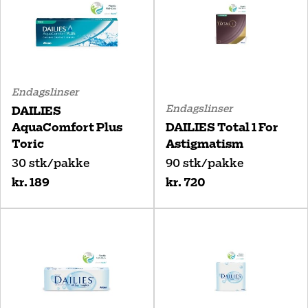
Endagslinser
Endagslinser
DAILIES
AquaComfort Plus
DAILIES Total 1 For
Toric
Astigmatism
30 stk/pakke
90 stk/pakke
kr. 189
kr. 720