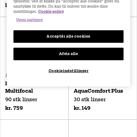
tjenester. Ved at klikke på "acceptér alle cookies" giver du
kr. 290
kr. 478
samtykke til dette. Du kan til enhver tid ændre dine
indstillinger.
Cookie policy
Vores partnere
Acceptér alle cookies
Afvis alle
Cookieindstillinger
Endagslinser
Endagslinser
DAILIES Total 1
DAILIES
Multifocal
AquaComfort Plus
90 stk linser
30 stk linser
kr. 759
kr. 149