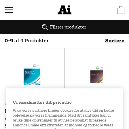
Filtrer produkter
0
-
9
af
9
Produkter
Sortere
Bedst sælgende
Navn (A-Ö)
Navn (Ö-A)
Pris (lav til høj)
Pris (høj til lav)
Vi værdsætter dit privatliv
Endagslinser
Endagslinser
DAILIES
Vi og vores partnere bruger cookies for at give dig en bedre
oplevelse på vores hjemmeside. Med dit samtykke kan vi
AquaComfort Plus
DAILIES Total 1
bruge dine oplysninger til at vise personligt tilpassede
annoncer, måle effektiviteten af indhold og forbedre vores
90 stk/pakke
90 stk linser