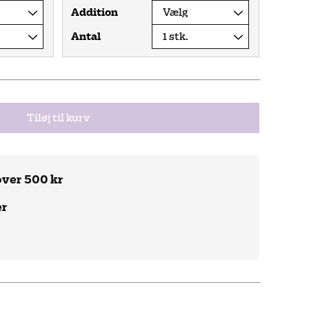
Addition
Antal
Tiløj til kurv
over 500 kr
er