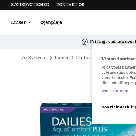
BÆREDYGTIGHED
KONTAKT OS
Linser
Øjenpleje
Alle kontaktlinser
Linsetilbehør
Fri fragt ved køb over
Ai Eyewear
Linser
Dailies
DAILIES AquaCom
Vi værdsætter d
Vi og vores partne
vi bruge dine oplys
vores tjenester. Ve
dine indstillinger.
Vores partnere
Cookieindstillin