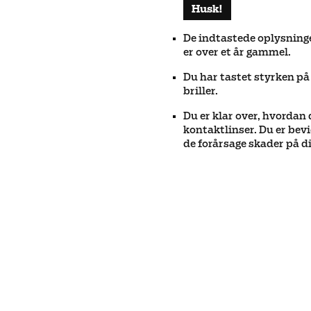
Husk
!
De indtastede oplysninge
er over et år gammel.
Du har tastet styrken på
briller.
Du er klar over, hvordan 
kontaktlinser. Du er bevi
de forårsage skader på di