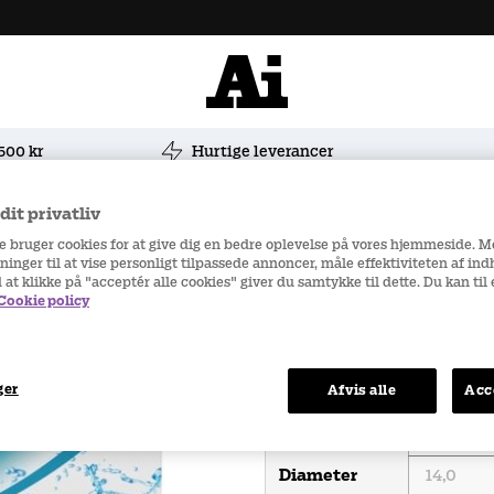
 500 kr
Hurtige leverancer
fort Plus Multifocal 30 stk/pakke
it privatliv
re bruger cookies for at give dig en bedre oplevelse på vores hjemmeside. 
ninger til at vise personligt tilpassede annoncer, måle effektiviteten af in
d at klikke på "acceptér alle cookies" giver du samtykke til dette. Du kan ti
Cookie policy
Højre øje
ger
Afvis alle
Acc
Styrke
Base Kurve
Diameter