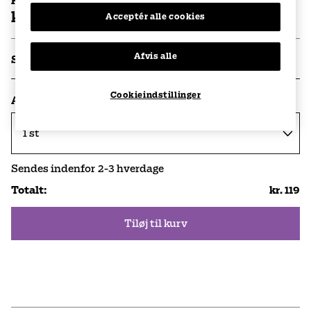
Pris per stk
kr. 119
Acceptér alle cookies
Afvis alle
Specifikationer
Cookieindstillinger
Antal
Sendes indenfor
2-3
hverdage
Totalt
:
kr. 119
Tiløj til kurv