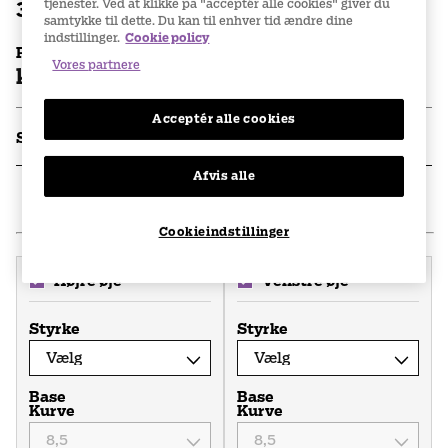
tjenester. Ved at klikke på "acceptér alle cookies" giver du
30 stk/pakke
samtykke til dette. Du kan til enhver tid ændre dine
indstillinger.
Cookie policy
Pris per stk
Vores partnere
kr. 199
per boks
Acceptér alle cookies
Specifikationer
Afvis alle
1
.
Udfyld din opskrift
Cookieindstillinger
Højre øje
Venstre øje
Styrke
Styrke
Base
Base
Kurve
Kurve