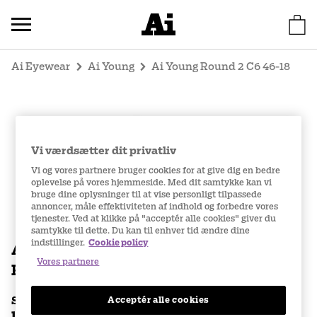
Ai Eyewear
Ai Young
Ai Young Round 2 C6 46-18
Vi værdsætter dit privatliv
Vi og vores partnere bruger cookies for at give dig en bedre
oplevelse på vores hjemmeside. Med dit samtykke kan vi
bruge dine oplysninger til at vise personligt tilpassede
annoncer, måle effektiviteten af indhold og forbedre vores
tjenester. Ved at klikke på "acceptér alle cookies" giver du
samtykke til dette. Du kan til enhver tid ændre dine
indstillinger.
Cookie policy
Ai Young
Vores partnere
Round 2 C6 46-18
Acceptér alle cookies
Stel pris