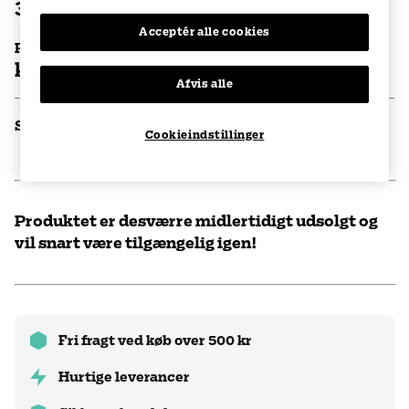
3 stk/pakke
Acceptér alle cookies
Pris per stk
kr. 175
per boks
Afvis alle
Specifikationer
Cookieindstillinger
Produktet er desværre midlertidigt udsolgt og
vil snart være tilgængelig igen!
Fri fragt ved køb over 500 kr
Hurtige leverancer