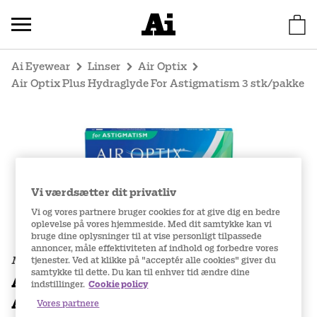
Ai Eyewear
Linser
Air Optix
Air Optix Plus Hydraglyde For Astigmatism 3 stk/pakke
Vi værdsætter dit privatliv
Vi og vores partnere bruger cookies for at give dig en bedre
oplevelse på vores hjemmeside. Med dit samtykke kan vi
bruge dine oplysninger til at vise personligt tilpassede
annoncer, måle effektiviteten af indhold og forbedre vores
Månedslinser
tjenester. Ved at klikke på "acceptér alle cookies" giver du
samtykke til dette. Du kan til enhver tid ændre dine
Air Optix Plus Hydraglyde For
indstillinger.
Cookie policy
Astigmatism
Vores partnere