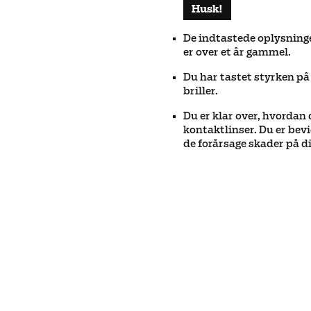
Husk
!
De indtastede oplysninge
er over et år gammel.
Du har tastet styrken på
briller.
Du er klar over, hvordan 
kontaktlinser. Du er bevi
de forårsage skader på di