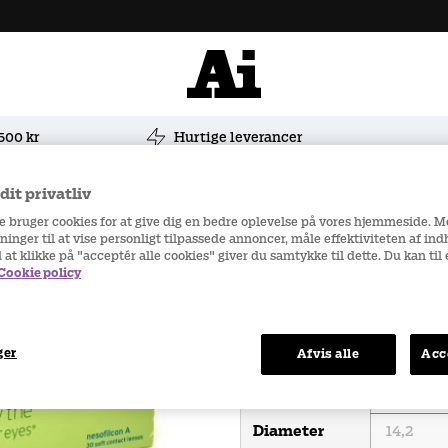
 500 kr
Hurtige leverancer
 for Presbyopia 30 stk/pakke
it privatliv
re bruger cookies for at give dig en bedre oplevelse på vores hjemmeside. 
ninger til at vise personligt tilpassede annoncer, måle effektiviteten af in
d at klikke på "acceptér alle cookies" giver du samtykke til dette. Du kan ti
Cookie policy
Højre øje
ger
Afvis alle
Acc
Styrke
Base Kurve
Diameter