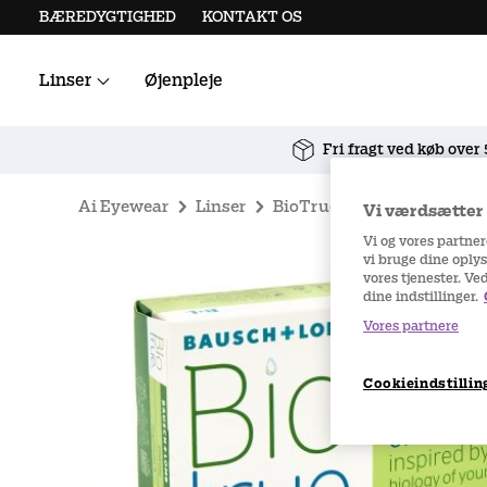
BÆREDYGTIGHED
KONTAKT OS
Linser
Øjenpleje
Alle kontaktlinser
Linsetilbehør
Fri fragt ved køb over
Ai Eyewear
Linser
BioTrue
Biotrue ONEday
Vi værdsætter d
Vi og vores partne
vi bruge dine oplys
vores tjenester. Ve
dine indstillinger.
Vores partnere
Cookieindstillin