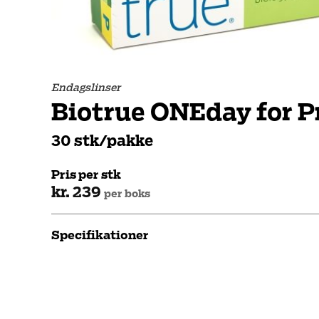
Endagslinser
Biotrue ONEday for P
30 stk/pakke
Pris per stk
kr. 239
per boks
Specifikationer