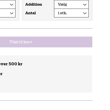
Addition
Antal
Tiløj til kurv
over 500 kr
er