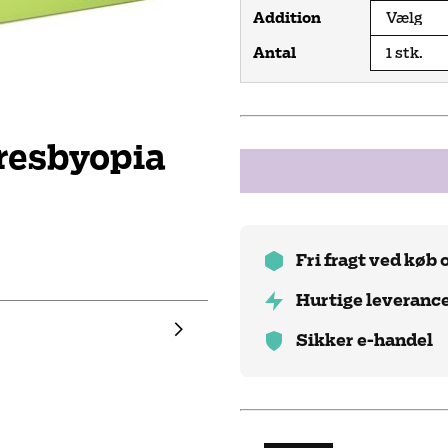
Addition
Antal
resbyopia
Fri fragt ved køb 
Hurtige leveranc
Sikker e-handel