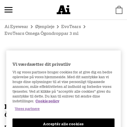
Ai Eyewear
Øjenpleje
EvoTears
EvoTears Omega Ögondroppar 3 ml
Vi værdsætter dit privatliv
Vi og vores partnere bruger cookies for at give dig en bedre
oplevelse på vores hjemmeside. Med dit samtykke kan vi
bruge dine oplysninger til at vise personligt tilpassede
annoncer, måle effektiviteten af indhold og forbedre vores
tjenester. Ved at klikke på "acceptér alle cookies" giver du
samtykke til dette. Du kan til enhver tid ændre dine
indstillinger.
Cookie policy
EvoTears Omega
Vores partnere
Ögondroppar 3 ml
Acceptér alle cookies