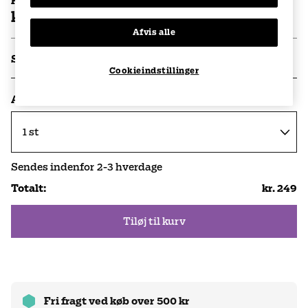
Pris per stk
kr. 249
Afvis alle
Specifikationer
Cookieindstillinger
Antal
Sendes indenfor
2-3
hverdage
Totalt
:
kr. 249
Tiløj til kurv
Fri fragt ved køb over 500 kr