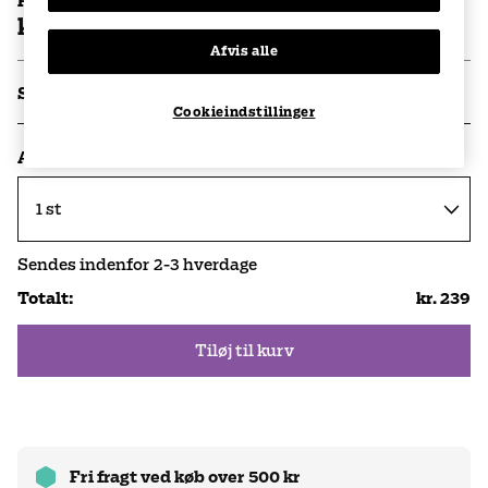
Pris per stk
kr. 239
Afvis alle
Specifikationer
Cookieindstillinger
Antal
Sendes indenfor
2-3
hverdage
Totalt
:
kr. 239
Tiløj til kurv
Fri fragt ved køb over 500 kr