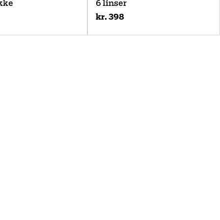
kke
6 linser
kr. 398