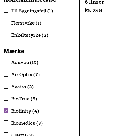
6 linser
kr. 248
Til Bygningsfejl (1)
Flerstyrke (1)
Enkeltstyrke (2)
Mærke
Acuvue (19)
Air Optix (7)
Avaira (2)
BioTrue (5)
Biofinity (4)
Biomedics (3)
Clariti (3)