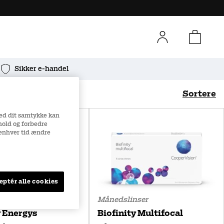
Sikker e-handel
Sortere
Med dit samtykke kan
Bedst sælgende
Navn (A-Ö)
dhold og forbedre
l enhver tid ændre
Navn (Ö-A)
Pris (lav til høj)
eptér alle cookies
Pris (høj til lav)
ser
Månedslinser
y Energys
Biofinity Multifocal