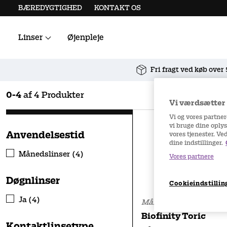
BÆREDYGTIGHED
KONTAKT OS
Linser
Øjenpleje
Alle kontaktlinser
Linsetilbehør
Fri fragt ved køb over
0
-
4
af
4
Produkter
Vi værdsætter d
Vi og vores partne
vi bruge dine oplys
Anvendelsestid
vores tjenester. Ve
dine indstillinger.
Månedslinser (4)
Vores partnere
Døgnlinser
Cookieindstillin
Ja (4)
Månedslinser
Biofinity Toric
Kontaktlinsetype