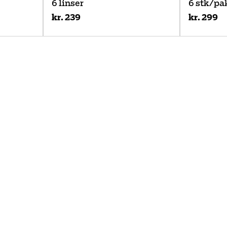
6 linser
6 stk/pa
kr. 239
kr. 299