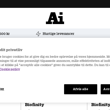
 500 kr
Hurtige leverancer
it privatliv
re bruger cookies for at give dig en bedre oplevelse på vores hjemmeside. 
ninger til at vise personligt tilpassede annoncer, måle effektiviteten af in
d at klikke på "acceptér alle cookies" giver du samtykke til dette. Du kan ti
Cookie policy
ger
Afvis alle
Acc
Månedslinser
Månedslin
Biofinity
Biofinit