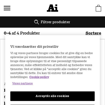
Filtrer produkter
0
-
4
af
4
Produkter
Sortere
Vi værdsætter dit privatliv
Bedst sælgende
Navn (A-Ö)
Vi og vores partnere bruger cookies for at give dig en bedre
oplevelse på vores hjemmeside. Med dit samtykke kan vi
bruge dine oplysninger til at vise personligt tilpassede
Navn (Ö-A)
Pris (lav til høj)
annoncer, måle effektiviteten af indhold og forbedre vores
tjenester. Ved at klikke på "acceptér alle cookies" giver du
samtykke til dette. Du kan til enhver tid ændre dine
indstillinger.
Cookie policy
Pris (høj til lav)
Vores partnere
Månedslinser
Månedslinser
PureVision 2
PureVision
Acceptér alle cookies
6 stk/pakke
6 stk/pakke
kr. 225
kr. 235