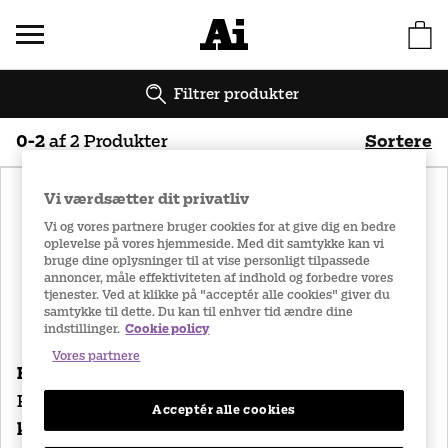
Filtrer produkter
0
-
2
af
2
Produkter
Sortere
Vi værdsætter dit privatliv
Bedst sælgende
Navn (A-Ö)
Vi og vores partnere bruger cookies for at give dig en bedre
oplevelse på vores hjemmeside. Med dit samtykke kan vi
bruge dine oplysninger til at vise personligt tilpassede
Navn (Ö-A)
Pris (lav til høj)
annoncer, måle effektiviteten af indhold og forbedre vores
tjenester. Ved at klikke på "acceptér alle cookies" giver du
samtykke til dette. Du kan til enhver tid ændre dine
indstillinger.
Cookie policy
Pris (høj til lav)
Vores partnere
BLEPHAGEL
Oxyal Care
Rensegel 30 g
Øjengelé 10 g
Acceptér alle cookies
kr. 75
kr. 79