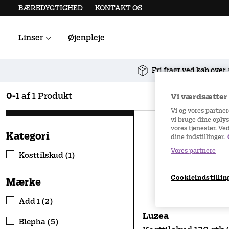
BÆREDYGTIGHED
KONTAKT OS
Linser
Øjenpleje
Alle kontaktlinser
Linsetilbehør
Fri fragt ved køb over
0
-
1
af
1
Produkt
Vi værdsætter d
Vi og vores partne
vi bruge dine oplys
vores tjenester. Ve
Kategori
dine indstillinger.
Vores partnere
Kosttilskud (1)
Cookieindstillin
Mærke
Add 1 (2)
Luzea
Blepha (5)