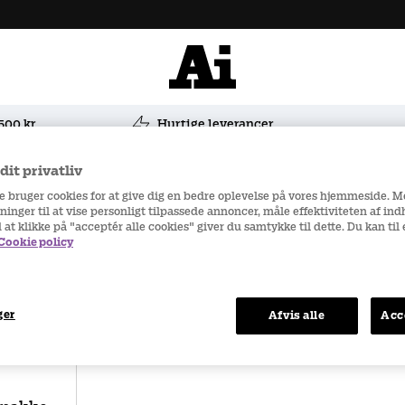
 500 kr
Hurtige leverancer
it privatliv
re bruger cookies for at give dig en bedre oplevelse på vores hjemmeside. 
ninger til at vise personligt tilpassede annoncer, måle effektiviteten af in
d at klikke på "acceptér alle cookies" giver du samtykke til dette. Du kan ti
Cookie policy
ger
Afvis alle
Acc