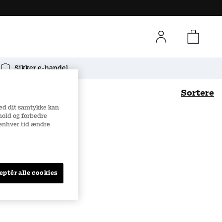
Sikker e-handel
Sortere
Med dit samtykke kan
dhold og forbedre
Bedst sælgende
Navn (A-Ö)
l enhver tid ændre
Navn (Ö-A)
Pris (lav til høj)
eptér alle cookies
Pris (høj til lav)