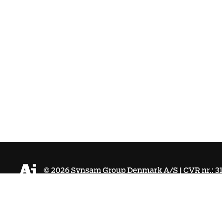
©
2026
Synsam Group Denmark A/S | CVR nr.: 31
Købsbetingelser
Integritetspolitik
Cookies
Tilgænge
hello@aieyewear.dk