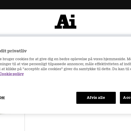
 500 kr
Hurtige leverancer
it privatliv
re bruger cookies for at give dig en bedre oplevelse på vores hjemmeside. 
ninger til at vise personligt tilpassede annoncer, måle effektiviteten af in
d at klikke på "acceptér alle cookies" giver du samtykke til dette. Du kan ti
Cookie policy
ger
Afvis alle
Acc