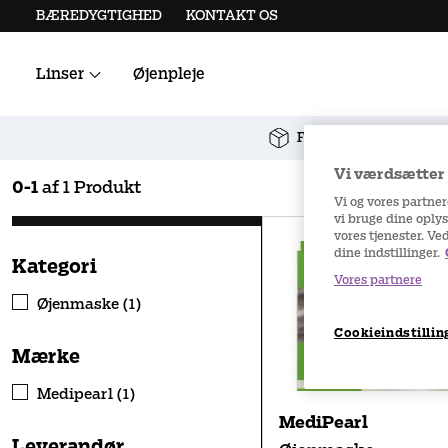
BÆREDYGTIGHED
KONTAKT OS
Linser
Øjenpleje
Alle kontaktlinser
Linsetilbehør
Fri fragt ved køb over
Vi værdsætter d
0
-
1
af
1
Produkt
Vi og vores partne
vi bruge dine oplys
vores tjenester. Ve
dine indstillinger.
Kategori
Vores partnere
Øjenmaske (1)
Cookieindstillin
Mærke
Medipearl (1)
MediPearl
Leverandør