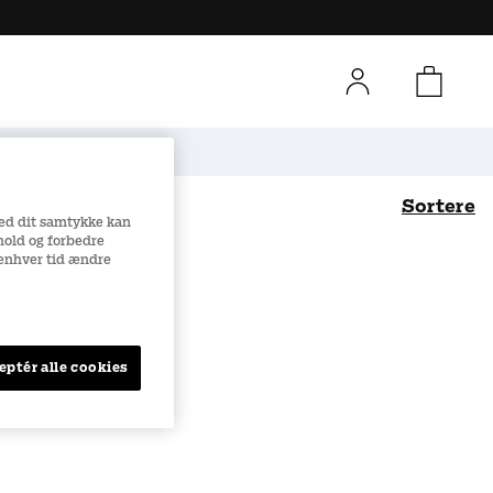
Sikker e-handel
Sortere
Med dit samtykke kan
dhold og forbedre
l enhver tid ændre
Bedst sælgende
Navn (A-Ö)
Navn (Ö-A)
Pris (lav til høj)
eptér alle cookies
Pris (høj til lav)