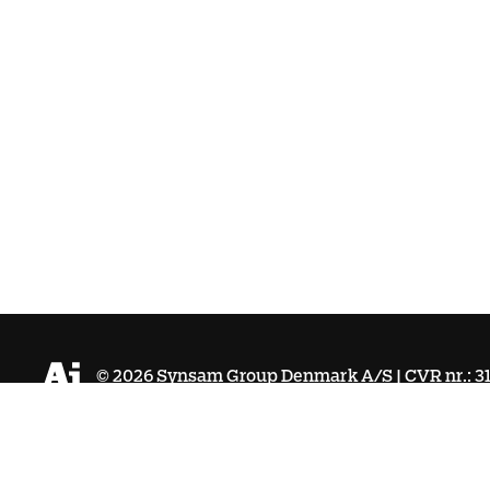
©
2026
Synsam Group Denmark A/S | CVR nr.: 31
Købsbetingelser
Integritetspolitik
Cookies
Tilgænge
hello@aieyewear.dk