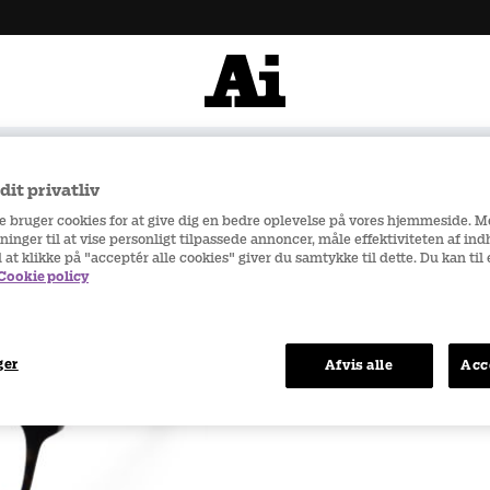
 500 kr
Hurtige leverancer
it privatliv
18
re bruger cookies for at give dig en bedre oplevelse på vores hjemmeside. 
ninger til at vise personligt tilpassede annoncer, måle effektiviteten af in
d at klikke på "acceptér alle cookies" giver du samtykke til dette. Du kan ti
Cookie policy
Fri fragt ved køb 
Hurtige leveranc
ger
Afvis alle
Acc
Sikker e-handel