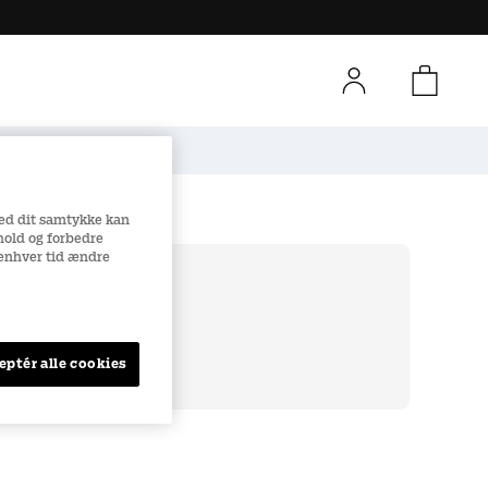
Sikker e-handel
Med dit samtykke kan
dhold og forbedre
l enhver tid ændre
over 500 kr
er
eptér alle cookies