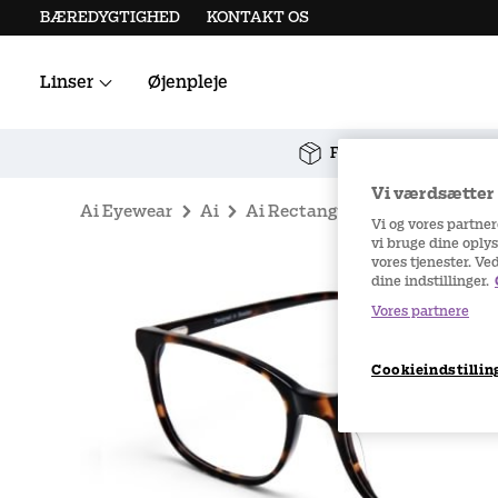
BÆREDYGTIGHED
KONTAKT OS
Linser
Øjenpleje
Alle kontaktlinser
Linsetilbehør
Fri fragt ved køb over
Vi værdsætter d
Ai Eyewear
Ai
Ai Rectangular classic C12 53-
Vi og vores partne
vi bruge dine oplys
vores tjenester. Ve
dine indstillinger.
Vores partnere
Cookieindstillin