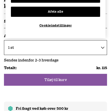
Pris per stk
kr. 115
Afvis alle
Specifikationer
Cookieindstillinger
Antal
Sendes indenfor
2-3
hverdage
Totalt
:
kr. 115
Tiløj til kurv
Fri fragt ved køb over 500 kr