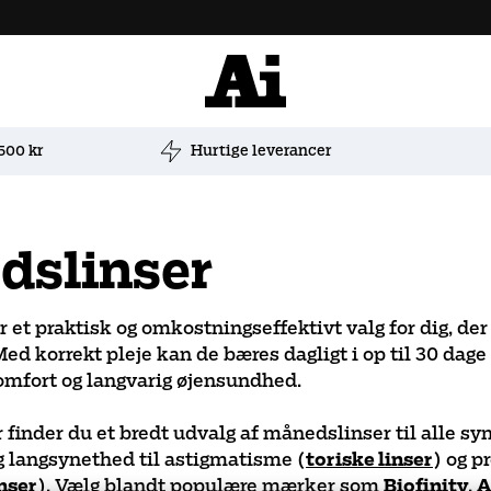
 500 kr
Hurtige leverancer
dslinser
 et praktisk og omkostningseffektivt valg for dig, der
ed korrekt pleje kan de bæres dagligt i op til 30 dage 
komfort og langvarig øjensundhed.
finder du et bredt udvalg af månedslinser til alle sy
 langsynethed til astigmatisme (
toriske linser
) og p
nser
). Vælg blandt populære mærker som
Biofinity
,
A