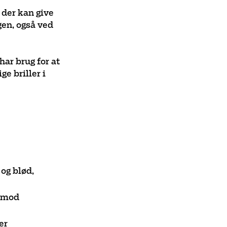
 der kan give
agen, også ved
har brug for at
ge briller i
og blød,
r mod
er