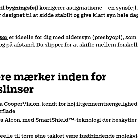
il bygningsfejl
korrigerer astigmatisme – en synsfejl,
r designet til at sidde stabilt og give klart syn hele d
ser
er ideelle for dig med alderssyn (presbyopi), som 
g på afstand. Du slipper for at skifte mellem forskelli
re mærker inden for
linser
ra CooperVision, kendt for høj iltgennemtrængelighed 
rflade
ra Alcon, med SmartShield™-teknologi der beskytte
deelle til tørre øjne takket være fugtbindende molekyl