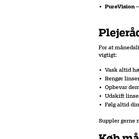
PureVision
–
Plejerå
For at månedsli
vigtigt:
Vask altid h
Rengør linse
Opbevar dem 
Udskift linse
Følg altid di
Suppler gerne 
Køb mån