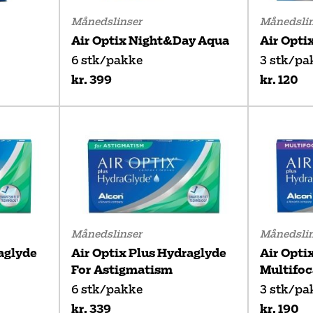
Månedslinser
Månedslin
Air Optix Night&Day Aqua
Air Opti
6 stk/pakke
3 stk/pa
kr. 399
kr. 120
Månedslinser
Månedslin
aglyde
Air Optix Plus Hydraglyde
Air Opti
For Astigmatism
Multifoc
6 stk/pakke
3 stk/pa
kr. 339
kr. 190