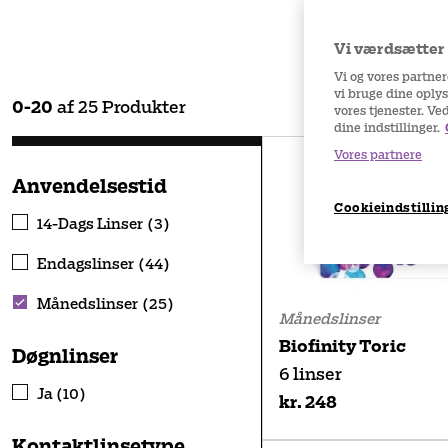
Proclear
,
Ultra
optimal komfor
Vi værdsætter d
Vi og vores partne
vi bruge dine oplys
0
-
20
af
25
Produkter
vores tjenester. Ve
dine indstillinger.
Vores partnere
Anvendelsestid
Cookieindstillin
14-Dags Linser (3)
Endagslinser (44)
Månedslinser (25)
Månedslinser
Biofinity Toric
Døgnlinser
6 linser
Ja (10)
kr. 248
Kontaktlinsetype