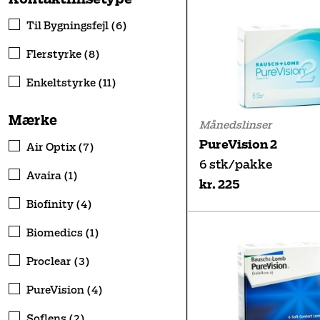
Til Bygningsfejl (6)
Flerstyrke (8)
Enkeltstyrke (11)
Mærke
Månedslinser
PureVision 2
Air Optix (7)
6 stk/pakke
Avaira (1)
kr. 225
Biofinity (4)
Biomedics (1)
Proclear (3)
PureVision (4)
Soflens (2)