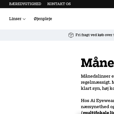
BÆREDYGTIGHED
KONTAKT OS
Linser
Øjenpleje
Alle kontaktlinser
Linsetilbehør
Fri fragt ved køb over
Måne
Månedslinser er
regelmæssigt. M
klart syn, høj 
Hos Ai Eyewear 
nærsynethed og
(
multifokale li