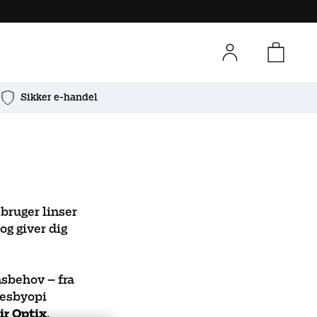
Sikker e-handel
 bruger linser
og giver dig
nsbehov – fra
resbyopi
ir Optix
,