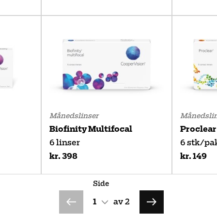
Månedslinser
Månedslin
Biofinity Multifocal
Proclear
6 linser
6 stk/pa
kr. 398
kr. 149
Side
av
2