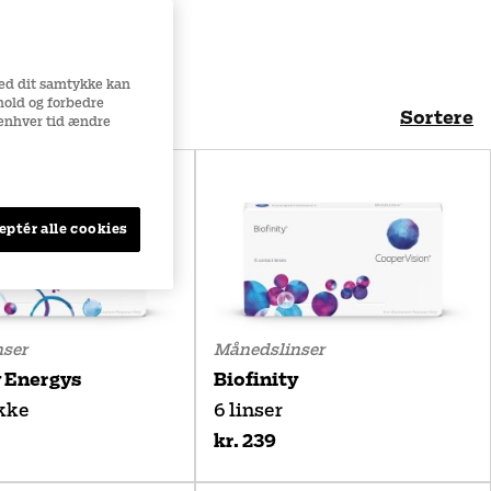
ehydrogel for
Med dit samtykke kan
dhold og forbedre
Sortere
l enhver tid ændre
Bedst sælgende
Navn (A-Ö)
eptér alle cookies
Navn (Ö-A)
Pris (lav til høj)
Pris (høj til lav)
ser
Månedslinser
y Energys
Biofinity
kke
6 linser
kr. 239