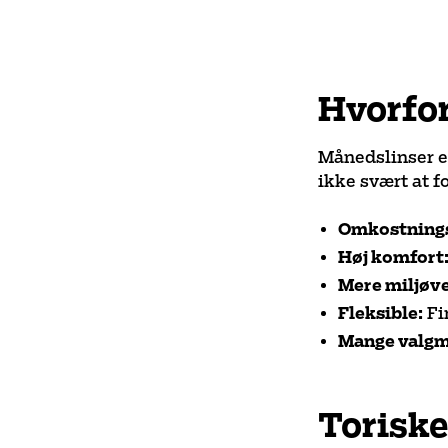
Hvorfo
Månedslinser er
ikke svært at fo
Omkostnings
Høj komfort
Mere miljøve
Fleksible:
Fin
Mange valgm
Toriske