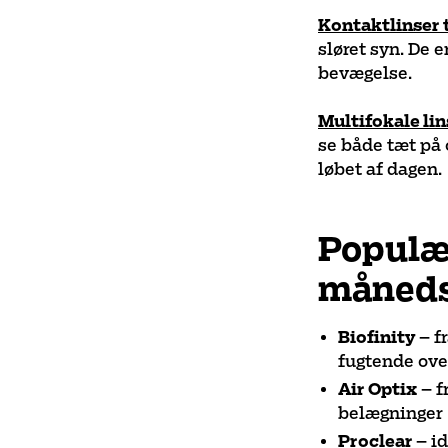
Kontaktlinser t
sløret syn. De e
bevægelse.
Multifokale lin
se både tæt på o
løbet af dagen.
Populæ
måneds
Biofinity
– f
fugtende ove
Air Optix
– f
belægninger
Proclear
– i