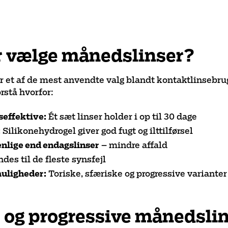
r vælge månedslinser?
 et af de mest anvendte valg blandt kontaktlinsebrug
rstå hvorfor:
effektive:
Ét sæt linser holder i op til 30 dage
:
Silikonehydrogel giver god fugt og ilttilførsel
nlige end endagslinser
– mindre affald
des til de fleste synsfejl
uligheder:
Toriske, sfæriske og progressive varianter
 og progressive månedsli