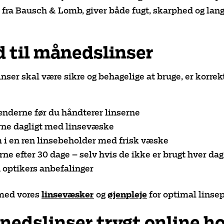
 fra Bausch & Lomb, giver både fugt, skarphed og lan
d til månedslinser
nser skal være sikre og behagelige at bruge, er korre
ænderne før du håndterer linserne
rne dagligt med linsevæske
i en ren linsebeholder med frisk væske
rne efter 30 dage – selv hvis de ikke er brugt hver dag
n optikers anbefalinger
med vores
linsevæsker
og
øjenpleje
for optimal linsep
edslinser trygt online ho