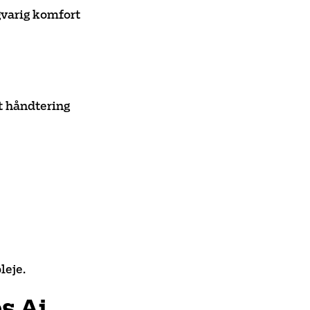
gvarig komfort
kt håndtering
leje.
s Ai