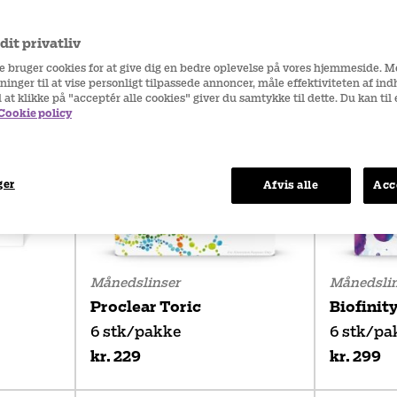
og
PureVision
, med moderne materialer som silikon
t og iltgennemtrængelighed.
it privatliv
re bruger cookies for at give dig en bedre oplevelse på vores hjemmeside. 
ninger til at vise personligt tilpassede annoncer, måle effektiviteten af in
d at klikke på "acceptér alle cookies" giver du samtykke til dette. Du kan ti
Cookie policy
ger
Afvis alle
Acc
Månedslinser
Månedslin
Proclear Toric
Biofinit
6 stk/pakke
6 stk/pa
kr. 229
kr. 299